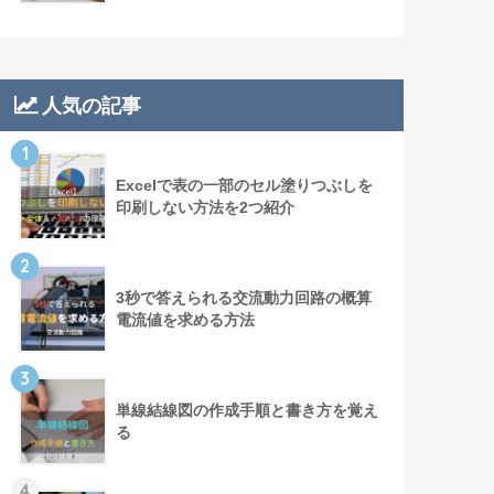
人気の記事
1
Excelで表の一部のセル塗りつぶしを
印刷しない方法を2つ紹介
2
3秒で答えられる交流動力回路の概算
電流値を求める方法
3
単線結線図の作成手順と書き方を覚え
る
4